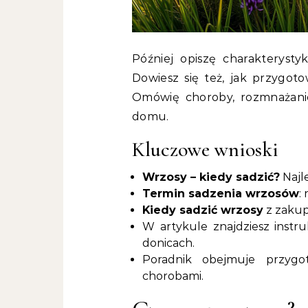
Później opiszę charakteryst
Dowiesz się też, jak przygoto
Omówię choroby, rozmnażani
domu.
Kluczowe wnioski
Wrzosy – kiedy sadzić?
Najl
Termin sadzenia wrzosów
:
Kiedy sadzić wrzosy
z zakupi
W artykule znajdziesz instr
donicach.
Poradnik obejmuje przygo
chorobami.