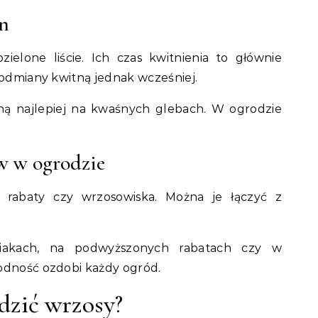
in
ielone liście. Ich czas kwitnienia to głównie
 odmiany kwitną jednak wcześniej.
śną najlepiej na kwaśnych glebach. W ogrodzie
w w ogrodzie
 rabaty czy wrzosowiska. Można je łączyć z
niakach, na podwyższonych rabatach czy w
odność ozdobi każdy ogród.
dzić wrzosy?