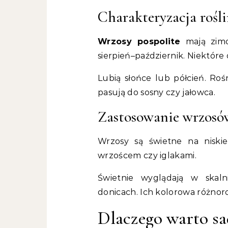
Charakteryzacja rośl
Wrzosy pospolite
mają zimoz
sierpień–październik. Niektóre
Lubią słońce lub półcień. Ro
pasują do sosny czy jałowca.
Zastosowanie wrzosó
Wrzosy są świetne na niskie
wrzoścem czy iglakami.
Świetnie wyglądają w skal
donicach. Ich kolorowa różnor
Dlaczego warto sa