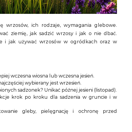
ykę wrzosów, ich rodzaje, wymagania glebowe.
wać ziemię, jak sadzić wrzosy i jak o nie dbać.
e i jak używać wrzosów w ogródkach oraz w
epiej wczesna wiosna lub wczesna jesień.
 najczęściej wybierany jest wrzesień.
onych sadzonek? Unikać późnej jesieni (listopad).
ukcje krok po kroku dla sadzenia w gruncie i w
towanie gleby, pielęgnację i ochronę przed