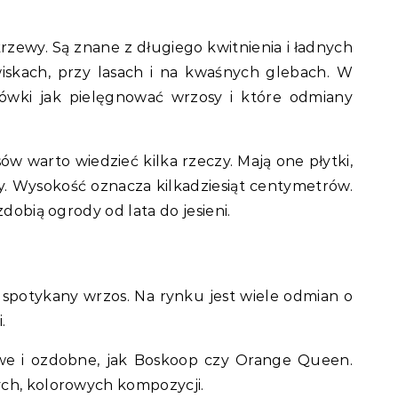
krzewy. Są znane z długiego kwitnienia i ładnych
wiskach, przy lasach i na kwaśnych glebach. W
zówki jak pielęgnować wrzosy i które odmiany
sów warto wiedzieć kilka rzeczy. Mają one płytki,
y. Wysokość oznacza kilkadziesiąt centymetrów.
zdobią ogrody od lata do jesieni.
j spotykany wrzos. Na rynku jest wiele odmian o
.
e i ozdobne, jak Boskoop czy Orange Queen.
ych, kolorowych kompozycji.