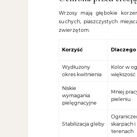
Wrzosy mają głębokie korzeni
suchych, piaszczystych miejsc
zwierzętom.
Korzyść
Dlaczego
Wydłużony
Kolor w og
okres kwitnienia
większość 
Niskie
Mniej prac
wymagania
pieleniu
pielęgnacyjne
Ograniczen
Stabilizacja gleby
skarpach i
terenach