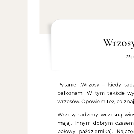
Wrzosy
25 p
Pytanie „Wrzosy – kiedy sadzić?” jest częste wśród osób z ogrodami czy
balkonami. W tym tekście wyj
wrzosów. Opowiem też, co znajd
Wrzosy sadzimy wczesną wios
maja). Innym dobrym czasem 
połowy października). Najcz