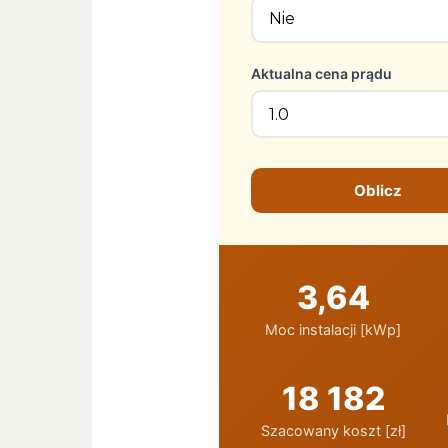
Aktualna cena prądu
Oblicz
3,64
Moc instalacji [kWp]
18 182
Szacowany koszt [zł]