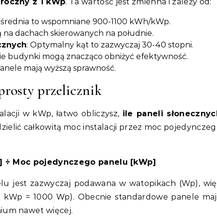
 roczny z 1 kWp
. Ta wartość jest zmienna i zależy od:
e średnia to wspomniane 900-1100 kWh/kWp.
są na dachach skierowanych na południe.
icznych
: Optymalny kąt to zazwyczaj 30-40 stopni.
dnie budynki mogą znacząco obniżyć efektywność.
anele mają wyższą sprawność.
prosty przelicznik
acji w kWp, łatwo obliczysz,
ile paneli słonecznyc
zielić całkowitą moc instalacji przez moc pojedyncze
Wp] ÷ Moc pojedynczego panelu [kWp]
lu jest zazwyczaj podawana w watopikach (Wp), wię
i (1 kWp = 1000 Wp). Obecnie standardowe panele ma
ium nawet więcej.