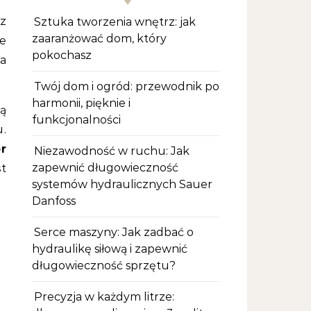
sz
Sztuka tworzenia wnętrz: jak
zaaranżować dom, który
ze
pokochasz
ła
Twój dom i ogród: przewodnik po
harmonii, pięknie i
ą
funkcjonalności
.
r
Niezawodność w ruchu: Jak
zapewnić długowieczność
st
systemów hydraulicznych Sauer
Danfoss
Serce maszyny: Jak zadbać o
hydraulikę siłową i zapewnić
długowieczność sprzętu?
Precyzja w każdym litrze: