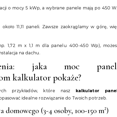
talacji o mocy 5 kWp, a wybrane panele mają po 450 
około 11,11 paneli. Zawsze zaokrąglamy w górę, wi
 (np. 1,72 m x 1,1 m dla panelu 400-450 Wp), możes
nstalacja na dachu.
czenia: jaka moc panel
om kalkulator pokaże?
nych przykładów, które nasz
kalkulator panel
opasować idealne rozwiązanie do Twoich potrzeb.
 domowego (3-4 osoby, 100-150 m²)