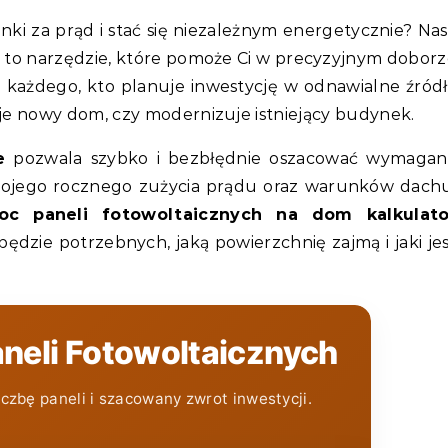
hunki za prąd i stać się niezależnym energetycznie? Na
to narzędzie, które pomoże Ci w precyzyjnym dobor
a każdego, kto planuje inwestycję w odnawialne źród
uje nowy dom, czy modernizuje istniejący budynek.
e
pozwala szybko i bezbłędnie oszacować wymagan
Twojego rocznego zużycia prądu oraz warunków dachu
oc paneli fotowoltaicznych na dom kalkulato
ędzie potrzebnych, jaką powierzchnię zajmą i jaki je
aneli Fotowoltaicznych
liczbę paneli i szacowany zwrot inwestycji.