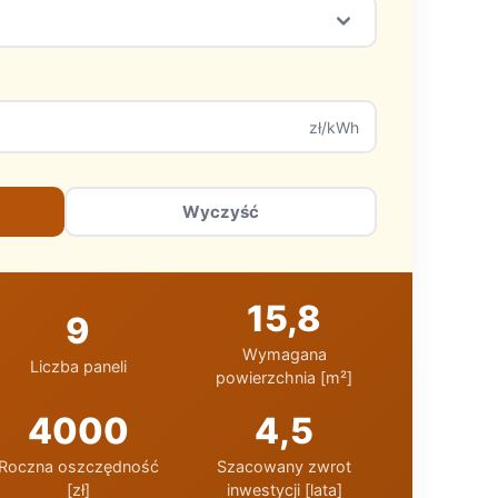
zł/kWh
Wyczyść
15,8
9
Wymagana
Liczba paneli
powierzchnia [m²]
4000
4,5
Roczna oszczędność
Szacowany zwrot
[zł]
inwestycji [lata]