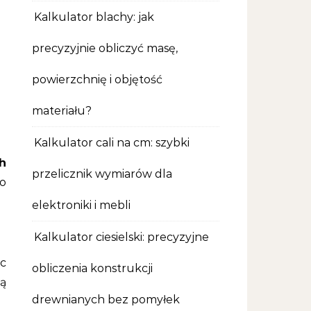
Kalkulator blachy: jak
precyzyjnie obliczyć masę,
powierzchnię i objętość
materiału?
Kalkulator cali na cm: szybki
h
przelicznik wymiarów dla
go
elektroniki i mebli
Kalkulator ciesielski: precyzyjne
c
obliczenia konstrukcji
ją
drewnianych bez pomyłek