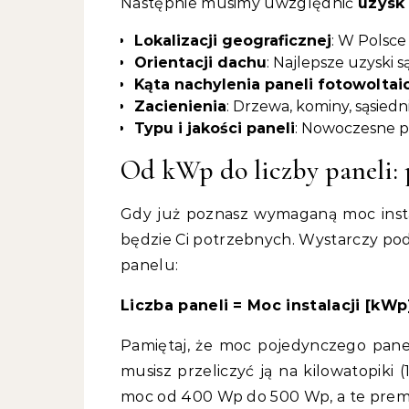
Następnie musimy uwzględnić
uzysk
Lokalizacji geograficznej
: W Polsc
Orientacji dachu
: Najlepsze uzyski 
Kąta nachylenia paneli fotowolta
Zacienienia
: Drzewa, kominy, sąsie
Typu i jakości paneli
: Nowoczesne p
Od kWp do liczby paneli: 
Gdy już poznasz wymaganą moc instal
będzie Ci potrzebnych. Wystarczy pod
panelu:
Liczba paneli = Moc instalacji [k
Pamiętaj, że moc pojedynczego pane
musisz przeliczyć ją na kilowatopik
moc od 400 Wp do 500 Wp, a te prem