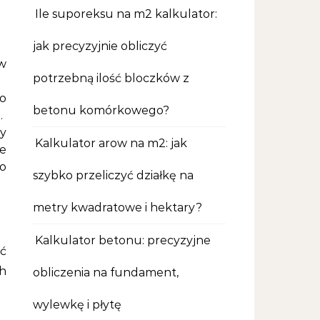
Ile suporeksu na m2 kalkulator:
jak precyzyjnie obliczyć
 w
potrzebną ilość bloczków z
o
betonu komórkowego?
.
y
Kalkulator arow na m2: jak
e
 o
szybko przeliczyć działkę na
metry kwadratowe i hektary?
Kalkulator betonu: precyzyjne
ć
ch
obliczenia na fundament,
wylewkę i płytę