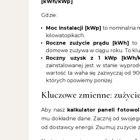
[kWh/kWp]
Gdzie:
Moc instalacji [kWp]
to nominalna mo
kilowatopikach.
Roczne zużycie prądu [kWh]
to 
domowe zużywa w ciągu roku. To kluc
Roczny uzysk z 1 kWp [kWh/
zainstalowanej jest w stanie wyp
wartość ta waha się zazwyczaj od 9
których opowiemy poniżej.
Kluczowe zmienne: zużycie 
Aby nasz
kalkulator paneli fotowo
mu dokładne dane. Zacznij od swojeg
od dostawcy energii. Zsumuj zużycie z