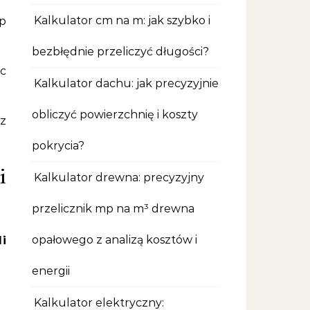
Kalkulator cm na m: jak szybko i
Wp
bezbłędnie przeliczyć długości?
ęc
Kalkulator dachu: jak precyzyjnie
obliczyć powierzchnię i koszty
z
pokrycia?
i
Kalkulator drewna: precyzyjny
przelicznik mp na m³ drewna
opałowego z analizą kosztów i
i
energii
Kalkulator elektryczny: