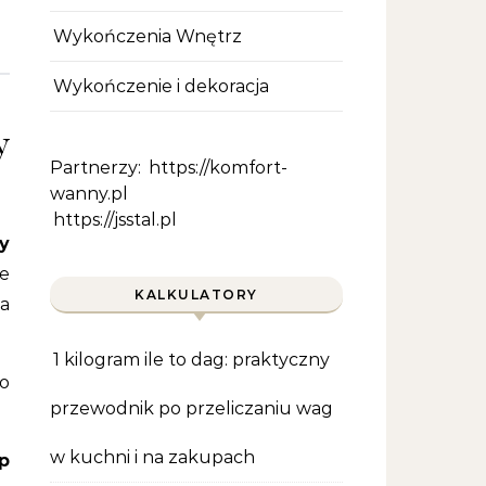
Wykończenia Wnętrz
Wykończenie i dekoracja
y
Partnerzy:
https://komfort-
wanny.pl
https://jsstal.pl
y
ie
KALKULATORY
ra
1 kilogram ile to dag: praktyczny
o
przewodnik po przeliczaniu wag
w kuchni i na zakupach
p