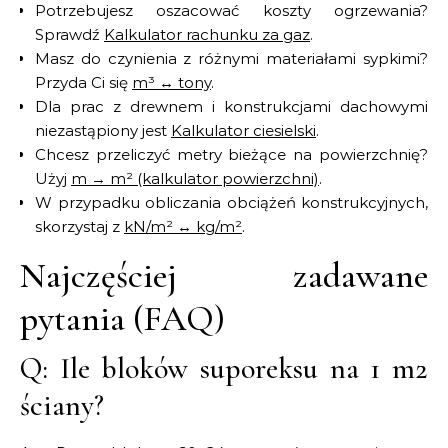
Potrzebujesz oszacować koszty ogrzewania?
Sprawdź
Kalkulator rachunku za gaz
.
Masz do czynienia z różnymi materiałami sypkimi?
Przyda Ci się
m³ ↔ tony
.
Dla prac z drewnem i konstrukcjami dachowymi
niezastąpiony jest
Kalkulator ciesielski
.
Chcesz przeliczyć metry bieżące na powierzchnię?
Użyj
m → m² (kalkulator powierzchni)
.
W przypadku obliczania obciążeń konstrukcyjnych,
skorzystaj z
kN/m² ↔ kg/m²
.
Najczęściej zadawane
pytania (FAQ)
Q: Ile bloków suporeksu na 1 m2
ściany?