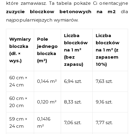
które zamawiasz. Ta tabela pokaże Ci orientacyjne
zuzycie bloczkow betonowych na m2
dla
najpopularniejszych wymiarów.
Liczba
Liczba
Wymiary
Pole
bloczków
bloczków
bloczka
jednego
na 1 m²
na 1 m² (z
(dł. ×
bloczka
(bez
zapasem
wys.)
(m²)
zapasu)
10%)
60 cm ×
0,144 m²
6,94 szt.
7,63 szt.
24 cm
60 cm ×
0,120 m²
8,33 szt.
9,16 szt.
20 cm
59 cm ×
0,1416
7,06 szt.
7,77 szt.
24 cm
m²