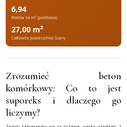
6,94
Bloków na m² (podstawa)
27,00 m²
Całkowita powierzchnia ściany
Zrozumieć beton
komórkowy: Co to jest
suporeks i dlaczego go
liczymy?
Zanim zabierzemy się za liczenie, warto wiedzieć, z