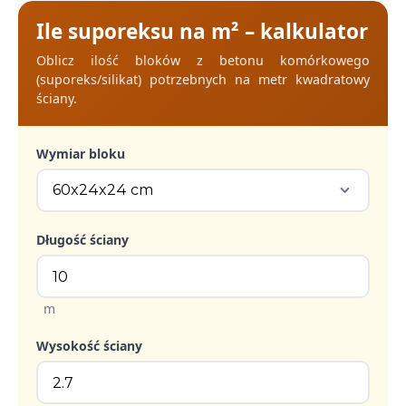
Ile suporeksu na m² – kalkulator
Oblicz ilość bloków z betonu komórkowego
(suporeks/silikat) potrzebnych na metr kwadratowy
ściany.
Wymiar bloku
Długość ściany
m
Wysokość ściany