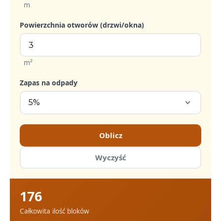
m
Powierzchnia otworów (drzwi/okna)
m²
Zapas na odpady
Oblicz
Wyczyść
176
Całkowita ilość bloków