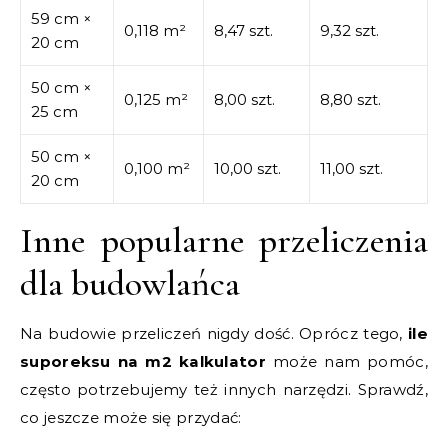
59 cm ×
0,118 m²
8,47 szt.
9,32 szt.
20 cm
50 cm ×
0,125 m²
8,00 szt.
8,80 szt.
25 cm
50 cm ×
0,100 m²
10,00 szt.
11,00 szt.
20 cm
Inne popularne przeliczenia
dla budowlańca
Na budowie przeliczeń nigdy dość. Oprócz tego,
ile
suporeksu na m2 kalkulator
może nam pomóc,
często potrzebujemy też innych narzędzi. Sprawdź,
co jeszcze może się przydać: