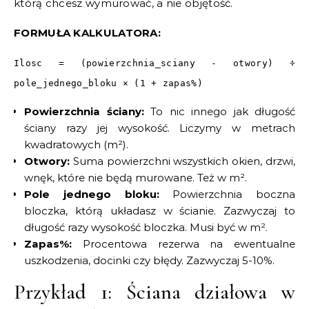
którą chcesz wymurować, a nie objętość.
FORMUŁA KALKULATORA:
Ilosc = (powierzchnia_sciany - otwory) ÷
pole_jednego_bloku × (1 + zapas%)
Powierzchnia ściany:
To nic innego jak długość
ściany razy jej wysokość. Liczymy w metrach
kwadratowych (m²).
Otwory:
Suma powierzchni wszystkich okien, drzwi,
wnęk, które nie będą murowane. Też w m².
Pole jednego bloku:
Powierzchnia boczna
bloczka, którą układasz w ścianie. Zazwyczaj to
długość razy wysokość bloczka. Musi być w m².
Zapas%:
Procentowa rezerwa na ewentualne
uszkodzenia, docinki czy błędy. Zazwyczaj 5-10%.
Przykład 1: Ściana działowa w