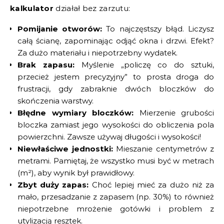
kalkulator
działał bez zarzutu:
Pomijanie otworów:
To najczęstszy błąd. Liczysz
całą ścianę, zapominając odjąć okna i drzwi. Efekt?
Za dużo materiału i niepotrzebny wydatek.
Brak zapasu:
Myślenie „policzę co do sztuki,
przecież jestem precyzyjny” to prosta droga do
frustracji, gdy zabraknie dwóch bloczków do
skończenia warstwy.
Błędne wymiary bloczków:
Mierzenie grubości
bloczka zamiast jego wysokości do obliczenia pola
powierzchni. Zawsze używaj długości i wysokości!
Niewłaściwe jednostki:
Mieszanie centymetrów z
metrami. Pamiętaj, że wszystko musi być w metrach
(m²), aby wynik był prawidłowy.
Zbyt duży zapas:
Choć lepiej mieć za dużo niż za
mało, przesadzanie z zapasem (np. 30%) to również
niepotrzebne mrożenie gotówki i problem z
utylizacją resztek.