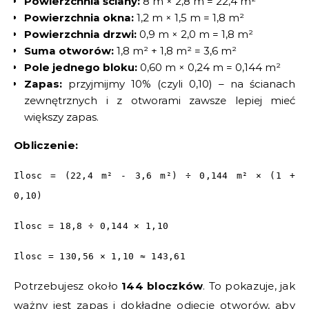
Powierzchnia ściany:
8 m × 2,8 m = 22,4 m²
Powierzchnia okna:
1,2 m × 1,5 m = 1,8 m²
Powierzchnia drzwi:
0,9 m × 2,0 m = 1,8 m²
Suma otworów:
1,8 m² + 1,8 m² = 3,6 m²
Pole jednego bloku:
0,60 m × 0,24 m = 0,144 m²
Zapas:
przyjmijmy 10% (czyli 0,10) – na ścianach
zewnętrznych i z otworami zawsze lepiej mieć
większy zapas.
Obliczenie:
Ilosc = (22,4 m² - 3,6 m²) ÷ 0,144 m² × (1 +
0,10)
Ilosc = 18,8 ÷ 0,144 × 1,10
Ilosc = 130,56 × 1,10 ≈ 143,61
Potrzebujesz około
144 bloczków
. To pokazuje, jak
ważny jest zapas i dokładne odjęcie otworów, aby