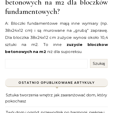
betonowych na m2 dla bloczków
fundamentowych?
A: Bloczki fundamentowe mają inne wymiary (np.
38x24x12 cm) i są murowane na „grubą” zaprawę.
Dla bloczka 38x24x12 cm zużycie wynosi około 10,4
sztuki na m2. To inne
zuzycie bloczkow
betonowych na m2
niż dla suporeksu.
Szukaj
OSTATNIO OPUBLIKOWANE ARTYKUŁY
Sztuka tworzenia wnętrz: jak zaaranżować dom, który
pokochasz
Twój dom i ogród: przewodnik po harmonii, pięknie i