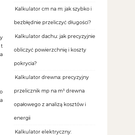
Kalkulator cm na m: jak szybko i
bezbłędnie przeliczyć długości?
Kalkulator dachu: jak precyzyjnie
y
t
obliczyć powierzchnię i koszty
na
pokrycia?
Kalkulator drewna: precyzyjny
przelicznik mp na m³ drewna
 o
ka
opałowego z analizą kosztów i
energii
Kalkulator elektryczny: