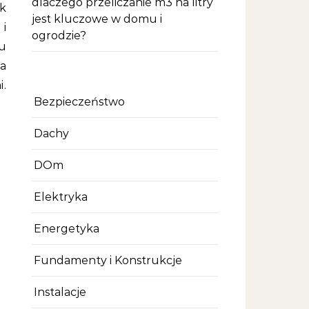
dlaczego przeliczanie m3 na litry
k
jest kluczowe w domu i
 i
ogrodzie?
u
 a
i.
Bezpieczeństwo
Dachy
DOm
Elektryka
Energetyka
Fundamenty i Konstrukcje
Instalacje