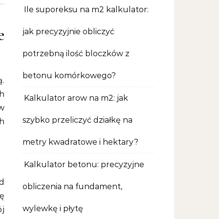
Ile suporeksu na m2 kalkulator:
e
jak precyzyjnie obliczyć
potrzebną ilość bloczków z
betonu komórkowego?
ą.
h
Kalkulator arow na m2: jak
w
szybko przeliczyć działkę na
h
metry kwadratowe i hektary?
Kalkulator betonu: precyzyjne
od
obliczenia na fundament,
ę
wylewkę i płytę
j