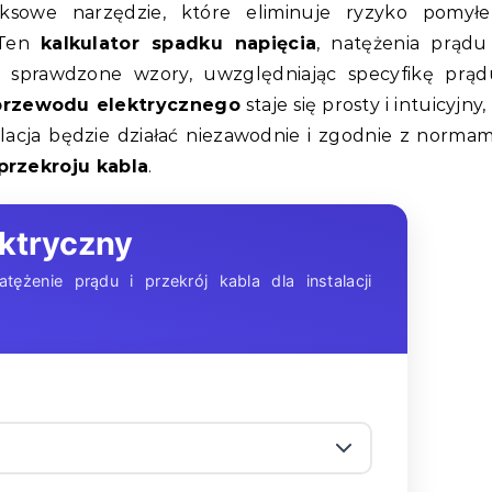
ksowe narzędzie, które eliminuje ryzyko pomyłe
 Ten
kalkulator spadku napięcia
, natężenia prądu
o sprawdzone wzory, uwzględniając specyfikę prąd
przewodu elektrycznego
staje się prosty i intuicyjny,
lacja będzie działać niezawodnie i zgodnie z normam
przekroju kabla
.
ektryczny
tężenie prądu i przekrój kabla dla instalacji