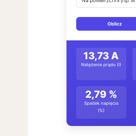
Oblicz
13,73 A
Natężenie prądu (I)
2,79 %
Spadek napięcia
(%)