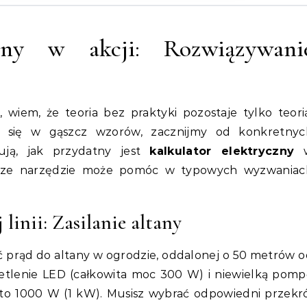
czny w akcji: Rozwiązywani
 wiem, że teoria bez praktyki pozostaje tylko teori
ć się w gąszcz wzorów, zacznijmy od konkretnyc
rują, jak przydatny jest
kalkulator elektryczny
nasze narzędzie może pomóc w typowych wyzwaniac
linii: Zasilanie altany
ć prąd do altany w ogrodzie, oddalonej o 50 metrów 
etlenie LED (całkowita moc 300 W) i niewielką pomp
to 1000 W (1 kW). Musisz wybrać odpowiedni przekró