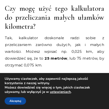
Czy mogę użyć tego kalkulatora
do przeliczania małych ułamków
kilometra?
Tak, kalkulator doskonale radzi sobie z
przeliczaniem zarówno dużych, jak i małych
wartości. Możesz wpisać np. 0,025 km, aby
dowiedzieć się, że to
25 metrów
, lub 75 metrów, by
otrzymać 0,075 km.
Czy przeliczanie m na km jest
Używamy ciasteczek, aby zapewnić najlepszą jakość
korzystania z naszej witryny.
zawsze proste?
Możesz dowiedzieć się więcej o tym, jakich ciasteczek
używamy, lub wyłączyć je w
ustawieniach
.
Matematycznie jest bardzo proste, ponieważ opiera
Akceptuj
się na stałym współczynniku 1000. Jednak w