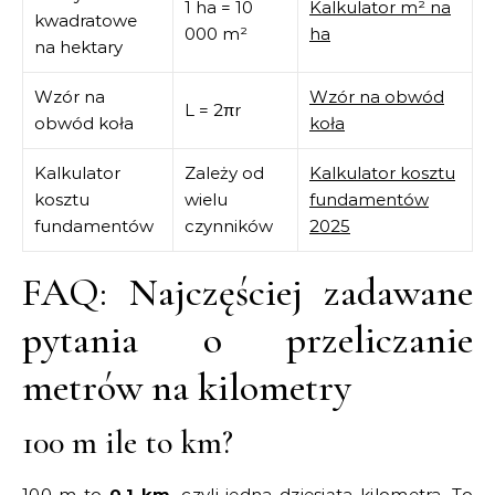
1 ha = 10
Kalkulator m² na
kwadratowe
000 m²
ha
na hektary
Wzór na
Wzór na obwód
L = 2πr
obwód koła
koła
Kalkulator
Zależy od
Kalkulator kosztu
kosztu
wielu
fundamentów
fundamentów
czynników
2025
FAQ: Najczęściej zadawane
pytania o przeliczanie
metrów na kilometry
100 m ile to km?
100 m to
0,1 km
, czyli jedna dziesiąta kilometra. To