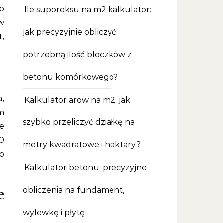
o
Ile suporeksu na m2 kalkulator:
w
jak precyzyjnie obliczyć
t,
potrzebną ilość bloczków z
betonu komórkowego?
a,
Kalkulator arow na m2: jak
m
szybko przeliczyć działkę na
e
00
metry kwadratowe i hektary?
o
Kalkulator betonu: precyzyjne
e
obliczenia na fundament,
wylewkę i płytę