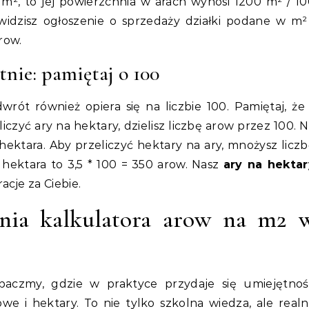
0 m², to jej powierzchnia w arach wynosi 1200 m² / 1
widzisz ogłoszenie o sprzedaży działki podane w m²
row.
tnie: pamiętaj o 100
wrót również opiera się na liczbie 100. Pamiętaj, ż
liczyć ary na hektary, dzielisz liczbę arow przez 100. 
 hektara. Aby przeliczyć hektary na ary, mnożysz licz
 hektara to 3,5 * 100 = 350 arow. Nasz
ary na hektar
cje za Ciebie.
ania kalkulatora arow na m2 
aczmy, gdzie w praktyce przydaje się umiejętnoś
we i hektary. To nie tylko szkolna wiedza, ale real