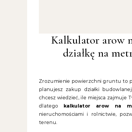
Kalkulator arow n
działkę na met
Zrozumienie powierzchni gruntu to podstawa w wielu dziedzinach. Niezależnie od tego, czy
planujesz zakup działki budowlane
chcesz wiedzieć, ile miejsca zajmuje 
dlatego
kalkulator arow na m
nieruchomościami i rolnictwie, pozw
terenu.