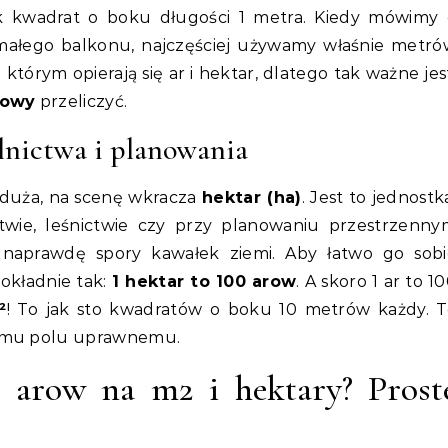
ak kwadrat o boku długości 1 metra. Kiedy mówimy 
 małego balkonu, najczęściej używamy właśnie metró
tórym opierają się ar i hektar, dlatego tak ważne jes
towy
przeliczyć.
olnictwa i planowania
 duża, na scenę wkracza
hektar (ha)
. Jest to jednostk
ctwie, leśnictwie czy przy planowaniu przestrzenny
naprawdę spory kawałek ziemi. Aby łatwo go sobi
dokładnie tak:
1 hektar to 100 arow
. A skoro 1 ar to 1
²
! To jak sto kwadratów o boku 10 metrów każdy. T
nemu polu uprawnemu.
ik arow na m2 i hektary? Prost