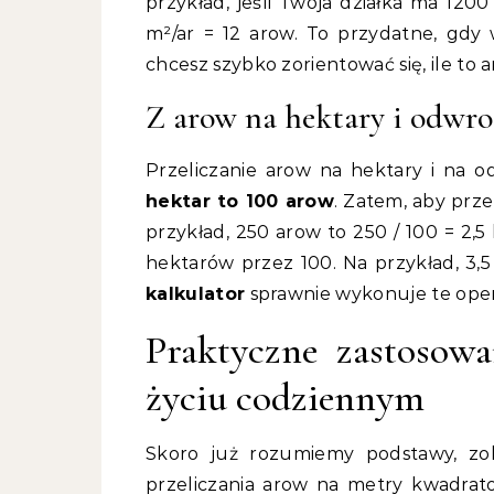
przykład, jeśli Twoja działka ma 120
m²/ar = 12 arow. To przydatne, gdy 
chcesz szybko zorientować się, ile to a
Z arow na hektary i odwro
Przeliczanie arow na hektary i na od
hektar to 100 arow
. Zatem, aby prze
przykład, 250 arow to 250 / 100 = 2,5
hektarów przez 100. Na przykład, 3,5
kalkulator
sprawnie wykonuje te opera
Praktyczne zastosow
życiu codziennym
Skoro już rozumiemy podstawy, zob
przeliczania arow na metry kwadrato