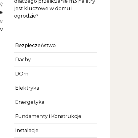
dlaczego przeliczanie m3 na litry
ję
jest kluczowe w domu i
e
ogrodzie?
e
w
Bezpieczeństwo
Dachy
DOm
Elektryka
Energetyka
Fundamenty i Konstrukcje
Instalacje