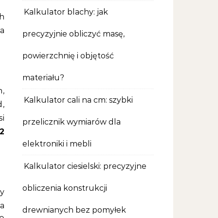
Kalkulator blachy: jak
ch
ra
precyzyjnie obliczyć masę,
powierzchnię i objętość
materiału?
h,
Kalkulator cali na cm: szybki
d,
si
przelicznik wymiarów dla
2
elektroniki i mebli
Kalkulator ciesielski: precyzyjne
obliczenia konstrukcji
dy
a
drewnianych bez pomyłek