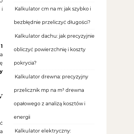
00
Kalkulator cm na m: jak szybko i
 i
bezbłędnie przeliczyć długości?
Kalkulator dachu: jak precyzyjnie
e
1
obliczyć powierzchnię i koszty
Na
bę
pokrycia?
y
Kalkulator drewna: precyzyjny
przelicznik mp na m³ drewna
w
opałowego z analizą kosztów i
energii
ć
Kalkulator elektryczny:
na