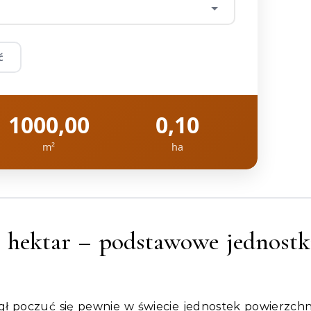
ć
1000,00
0,10
m²
ha
 hektar – podstawowe jednostk
ł poczuć się pewnie w świecie jednostek powierzchn