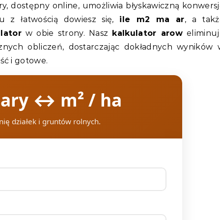
ry, dostępny online, umożliwia błyskawiczną konwers
mu z łatwością dowiesz się,
ile m2 ma ar
, a takż
lator
w obie strony. Nasz
kalkulator arow
eliminuj
znych obliczeń, dostarczając dokładnych wyników 
ść i gotowe.
 ary ↔ m² / ha
ię działek i gruntów rolnych.