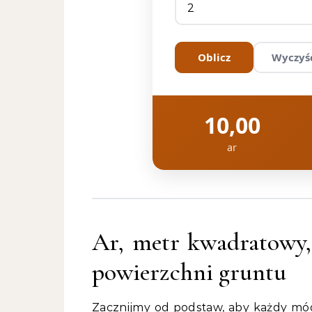
Oblicz
Wyczyś
10,00
ar
Ar, metr kwadratowy,
powierzchni gruntu
Zacznijmy od podstaw, aby każdy móg