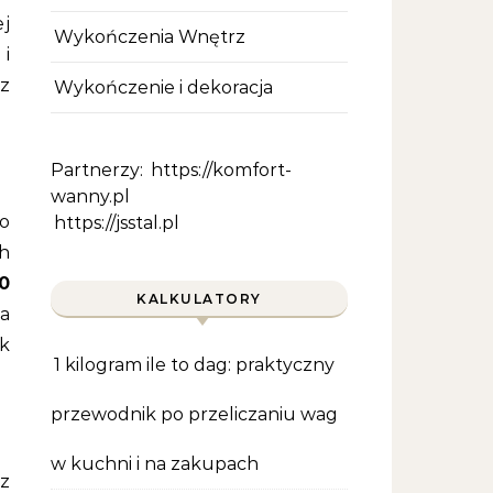
ej
Wykończenia Wnętrz
i
z
Wykończenie i dekoracja
Partnerzy:
https://komfort-
wanny.pl
o
https://jsstal.pl
ch
0
KALKULATORY
ka
k
1 kilogram ile to dag: praktyczny
przewodnik po przeliczaniu wag
w kuchni i na zakupach
z