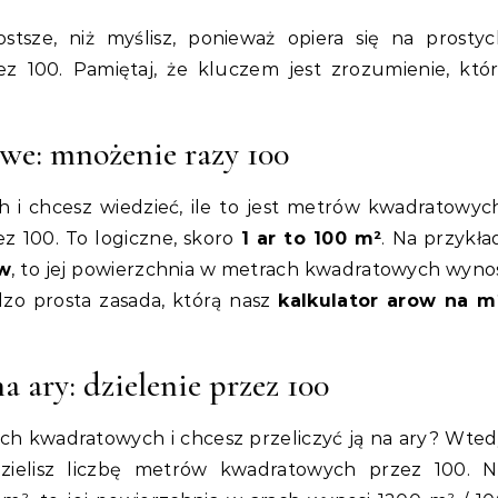
ostsze, niż myślisz, ponieważ opiera się na prosty
ez 100. Pamiętaj, że kluczem jest zrozumienie, któ
we: mnożenie razy 100
h i chcesz wiedzieć, ile to jest metrów kwadratowyc
z 100. To logiczne, skoro
1 ar to 100 m²
. Na przykła
ow
, to jej powierzchnia w metrach kwadratowych wyno
dzo prosta zasada, którą nasz
kalkulator arow na m
ary: dzielenie przez 100
ach kwadratowych i chcesz przeliczyć ją na ary? Wte
zielisz liczbę metrów kwadratowych przez 100. N