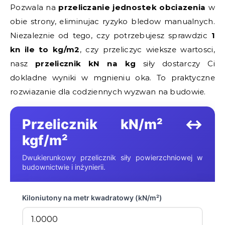
Pozwala na
przeliczanie jednostek obciazenia
w
obie strony, eliminujac ryzyko bledow manualnych.
Niezaleznie od tego, czy potrzebujesz sprawdzic
1
kn ile to kg/m2
, czy przeliczyc wieksze wartosci,
nasz
przelicznik kN na kg
siły dostarczy Ci
dokladne wyniki w mgnieniu oka. To praktyczne
rozwiazanie dla codziennych wyzwan na budowie.
Przelicznik kN/m² ↔
kgf/m²
Dwukierunkowy przelicznik siły powierzchniowej w
budownictwie i inżynierii.
Kiloniutony na metr kwadratowy (kN/m²)