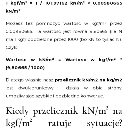
1 kgf/m² = 1 / 101,97162 kN/m² ≈ 0,00980665
kN/m²
Mozesz tez pomnozyc wartosc w kgf/m² przez
0,00980665. Ta wartosc jest rowna 9,80665 (ile N
ma 1 kgf) podzielone przez 1000 (bo kN to tysiac N).
Czyli:
Wartosc w kN/m² = Wartosc w kgf/m² *
(9,80665 / 1000)
Dlatego wlasnie nasz
przelicznik kN/m2 na kg/m2
jest dwukierunkowy – dziala w obie strony,
umozliwiajac szybkie i bezbledne konwersje.
Kiedy przelicznik kN/m² na
kgf/m² ratuje sytuacje?