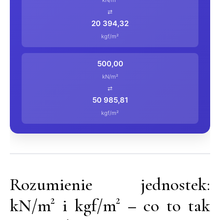
kN/m²
⇄
20 394,32
kgf/m²
500,00
kN/m²
⇄
50 985,81
kgf/m²
Rozumienie jednostek:
kN/m² i kgf/m² – co to tak