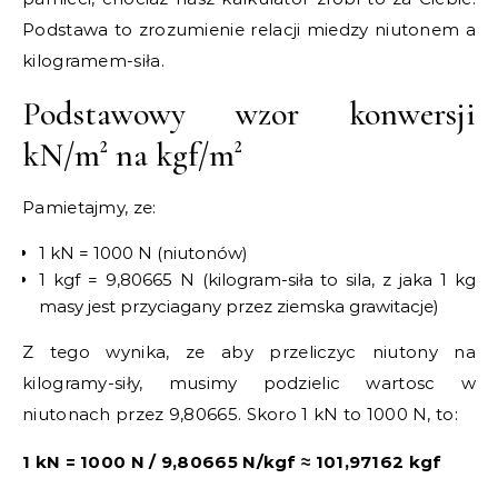
Podstawa to zrozumienie relacji miedzy niutonem a
kilogramem-siła.
Podstawowy wzor konwersji
kN/m² na kgf/m²
Pamietajmy, ze:
1 kN = 1000 N (niutonów)
1 kgf = 9,80665 N (kilogram-siła to sila, z jaka 1 kg
masy jest przyciagany przez ziemska grawitacje)
Z tego wynika, ze aby przeliczyc niutony na
kilogramy-siły, musimy podzielic wartosc w
niutonach przez 9,80665. Skoro 1 kN to 1000 N, to:
1 kN = 1000 N / 9,80665 N/kgf ≈ 101,97162 kgf