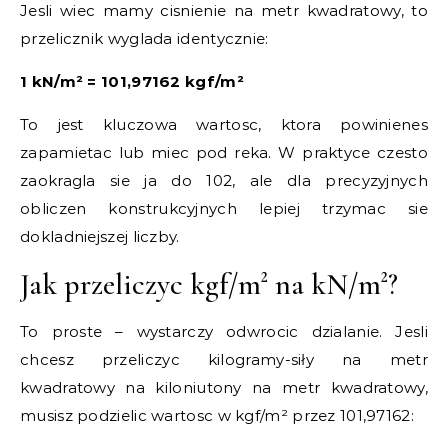
Jesli wiec mamy cisnienie na metr kwadratowy, to
przelicznik wyglada identycznie:
1 kN/m² = 101,97162 kgf/m²
To jest kluczowa wartosc, ktora powinienes
zapamietac lub miec pod reka. W praktyce czesto
zaokragla sie ja do 102, ale dla precyzyjnych
obliczen konstrukcyjnych lepiej trzymac sie
dokladniejszej liczby.
Jak przeliczyc kgf/m² na kN/m²?
To proste – wystarczy odwrocic dzialanie. Jesli
chcesz przeliczyc kilogramy-siły na metr
kwadratowy na kiloniutony na metr kwadratowy,
musisz podzielic wartosc w kgf/m² przez 101,97162: