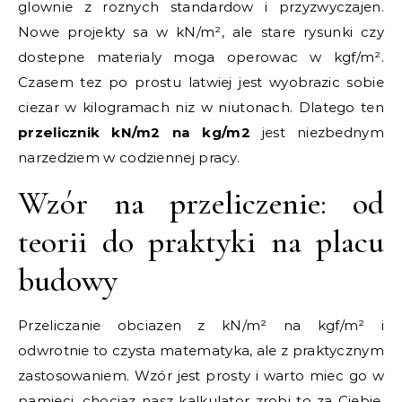
glownie z roznych standardow i przyzwyczajen.
Nowe projekty sa w kN/m², ale stare rysunki czy
dostepne materialy moga operowac w kgf/m².
Czasem tez po prostu latwiej jest wyobrazic sobie
ciezar w kilogramach niz w niutonach. Dlatego ten
przelicznik kN/m2 na kg/m2
jest niezbednym
narzedziem w codziennej pracy.
Wzór na przeliczenie: od
teorii do praktyki na placu
budowy
Przeliczanie obciazen z kN/m² na kgf/m² i
odwrotnie to czysta matematyka, ale z praktycznym
zastosowaniem. Wzór jest prosty i warto miec go w
pamieci, chociaz nasz kalkulator zrobi to za Ciebie.