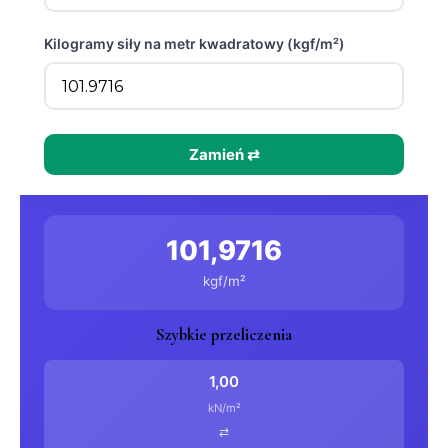
Kilogramy siły na metr kwadratowy (kgf/m²)
Zamień ⇄
101,9716
kgf/m²
Szybkie przeliczenia
1,00
kN/m²
⇄