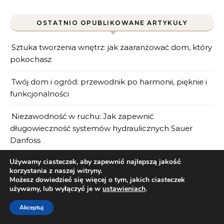
OSTATNIO OPUBLIKOWANE ARTYKUŁY
Sztuka tworzenia wnętrz: jak zaaranżować dom, który
pokochasz
Twój dom i ogród: przewodnik po harmonii, pięknie i
funkcjonalności
Niezawodność w ruchu: Jak zapewnić
długowieczność systemów hydraulicznych Sauer
Danfoss
Używamy ciasteczek, aby zapewnić najlepszą jakość
Serce maszyny: Jak zadbać o hydraulikę siłową i
korzystania z naszej witryny.
zapewnić długowieczność sprzętu?
Możesz dowiedzieć się więcej o tym, jakich ciasteczek
używamy, lub wyłączyć je w
ustawieniach
.
Precyzja w każdym litrze: dlaczego przeliczanie m3 na
Akceptuj
litry jest kluczowe w domu i ogrodzie?