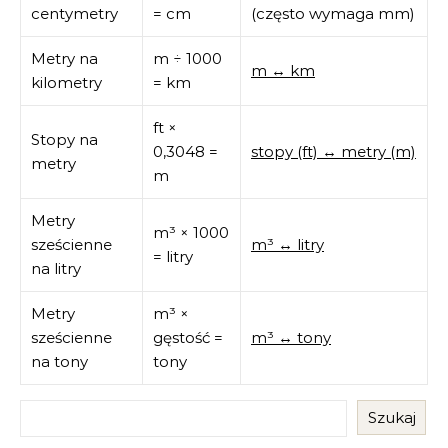
centymetry
= cm
(często wymaga mm)
Metry na
m ÷ 1000
m ↔ km
kilometry
= km
ft ×
Stopy na
0,3048 =
stopy (ft) ↔ metry (m)
metry
m
Metry
m³ × 1000
sześcienne
m³ ↔ litry
= litry
na litry
Metry
m³ ×
sześcienne
gęstość =
m³ ↔ tony
na tony
tony
Szukaj