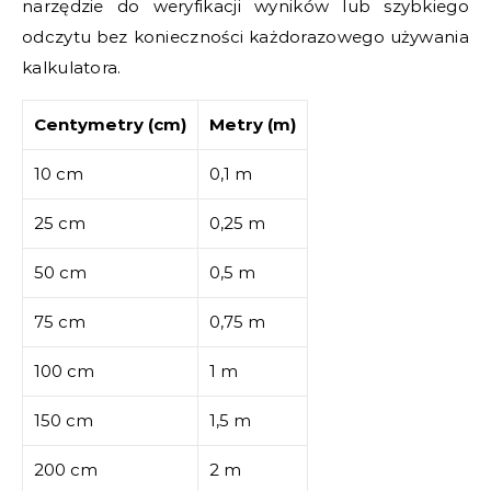
narzędzie do weryfikacji wyników lub szybkiego
odczytu bez konieczności każdorazowego używania
kalkulatora.
Centymetry (cm)
Metry (m)
10 cm
0,1 m
25 cm
0,25 m
50 cm
0,5 m
75 cm
0,75 m
100 cm
1 m
150 cm
1,5 m
200 cm
2 m