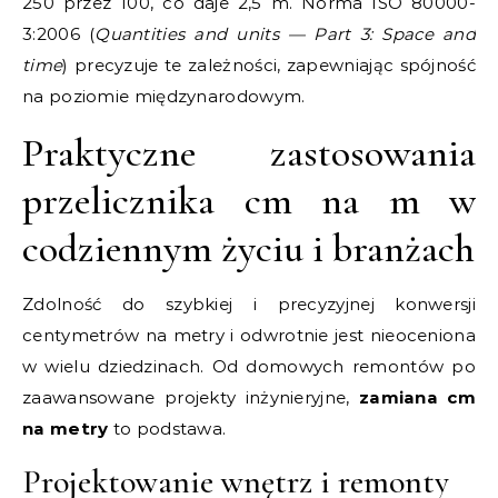
250 przez 100, co daje 2,5 m. Norma ISO 80000-
3:2006 (
Quantities and units — Part 3: Space and
time
) precyzuje te zależności, zapewniając spójność
na poziomie międzynarodowym.
Praktyczne zastosowania
przelicznika cm na m w
codziennym życiu i branżach
Zdolność do szybkiej i precyzyjnej konwersji
centymetrów na metry i odwrotnie jest nieoceniona
w wielu dziedzinach. Od domowych remontów po
zaawansowane projekty inżynieryjne,
zamiana cm
na metry
to podstawa.
Projektowanie wnętrz i remonty