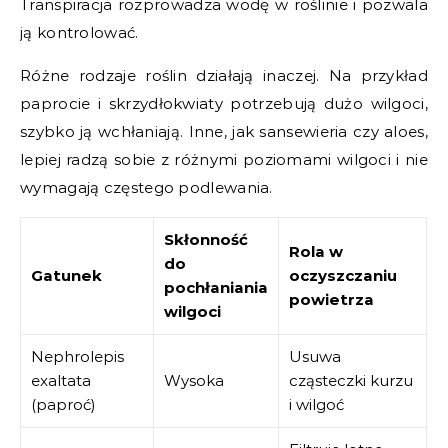
Transpiracja rozprowadza wodę w roślinie i pozwala
ją kontrolować.
Różne rodzaje roślin działają inaczej. Na przykład
paprocie i skrzydłokwiaty potrzebują dużo wilgoci,
szybko ją wchłaniają. Inne, jak sansewieria czy aloes,
lepiej radzą sobie z różnymi poziomami wilgoci i nie
wymagają częstego podlewania.
Skłonność
Rola w
do
O
Gatunek
oczyszczaniu
pochłaniania
m
powietrza
wilgoci
Nephrolepis
Usuwa
Ł
exaltata
Wysoka
cząsteczki kurzu
k
(paproć)
i wilgoć