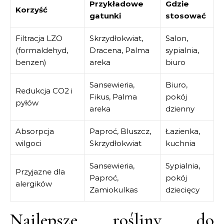
Przykładowe
Gdzie
Korzyść
gatunki
stosować
Filtracja LZO
Skrzydłokwiat,
Salon,
(formaldehyd,
Dracena, Palma
sypialnia,
benzen)
areka
biuro
Sansewieria,
Biuro,
Redukcja CO2 i
Fikus, Palma
pokój
pyłów
areka
dzienny
Absorpcja
Paproć, Bluszcz,
Łazienka,
wilgoci
Skrzydłokwiat
kuchnia
Sansewieria,
Sypialnia,
Przyjazne dla
Paproć,
pokój
alergików
Zamiokulkas
dziecięcy
Najlepsze rośliny do