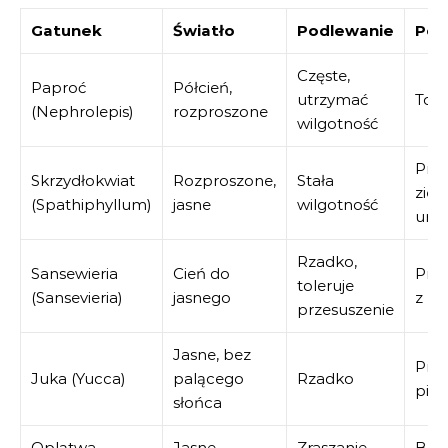
Gatunek
Światło
Podlewanie
Pod
Częste,
Paproć
Półcień,
utrzymać
Torf
(Nephrolepis)
rozproszone
wilgotność
Prz
Skrzydłokwiat
Rozproszone,
Stała
ziem
(Spathiphyllum)
jasne
wilgotność
uniw
Rzadko,
Sansewieria
Cień do
Prze
toleruje
(Sansevieria)
jasnego
z pe
przesuszenie
Jasne, bez
Prze
Juka (Yucca)
palącego
Rzadko
pias
słońca
Oplątwa
Jasne,
Zraszanie
Bra