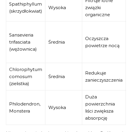
Filtruje lotne
Spathiphyllum
P
Wysoka
związki
(skrzydłokwiat)
w
organiczne
S
Sansevieria
r
Oczyszcza
trifasciata
Średnia
s
powietrze nocą
(wężownica)
o
p
Chlorophytum
Redukuje
comosum
Średnia
B
zanieczyszczenia
(zielistka)
Duża
Philodendron,
powierzchnia
P
Wysoka
Monstera
liści zwiększa
p
absorpcję