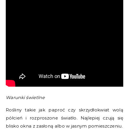
Warunki świetlne
Rośliny takie jak paproć czy skrzydłokwiat wolą
półcień i rozproszone światło. Najlepiej czują się
blisko okna z zasłoną albo w jasnym pomieszczeniu.