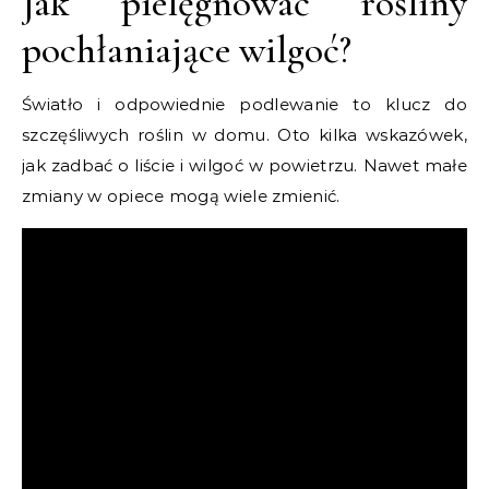
Jak pielęgnować rośliny
pochłaniające wilgoć?
Światło i odpowiednie podlewanie to klucz do
szczęśliwych roślin w domu. Oto kilka wskazówek,
jak zadbać o liście i wilgoć w powietrzu. Nawet małe
zmiany w opiece mogą wiele zmienić.