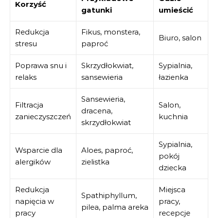
Korzyść
gatunki
umieścić
Redukcja
Fikus, monstera,
Biuro, salon
stresu
paproć
Poprawa snu i
Skrzydłokwiat,
Sypialnia,
relaks
sansewieria
łazienka
Sansewieria,
Filtracja
Salon,
dracena,
zanieczyszczeń
kuchnia
skrzydłokwiat
Sypialnia,
Wsparcie dla
Aloes, paproć,
pokój
alergików
zielistka
dziecka
Redukcja
Miejsca
Spathiphyllum,
napięcia w
pracy,
pilea, palma areka
pracy
recepcje