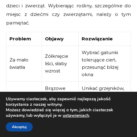
dzieci i zwierząt. Wybierając rośliny, szczególnie do
miejsc z dziećmi czy zwierzętami, należy o tym
pamiętać.
Problem
Objawy
Rozwiązanie
Wybrać gatunki
Żółknięcie
Za mało
tolerujące cień,
liści, słaby
światła
przesunąć bliżej
wzrost
okna
Brązowe
Unikać grzejników,
Przesuszone
końcówki
zwiększyć
Używamy ciasteczek, aby zapewnić najlepszą jakość
stanowisko
liści,
wilgotność lub
korzystania z naszej witryny.
Możesz dowiedzieć się więcej o tym, jakich ciasteczek
opadanie
zmienić gatunek
używamy, lub wyłączyć je w
ustawieniach
.
Stosować stojaki,
Akceptuj
wiszące kosze,
Ograniczony