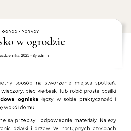
-
OGRÓD
PORADY
sko w ogrodzie
aździernika, 2025
- By
admin
etny sposób na stworzenie miejsca spotkań.
eczory, piec kiełbaski lub robić proste posiłki
dowa ogniska
łączy w sobie praktyczność i
rę wokół domu.
e są przepisy i odpowiednie materiały. Należy
anic działki i drzew. W następnych częściach