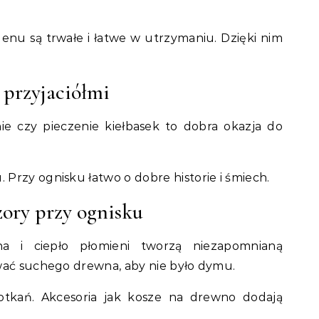
enu są trwałe i łatwe w utrzymaniu. Dzięki nim
i przyjaciółmi
nie czy pieczenie kiełbasek to dobra okazja do
Przy ognisku łatwo o dobre historie i śmiech.
ory przy ognisku
na i ciepło płomieni tworzą niezapomnianą
wać suchego drewna, aby nie było dymu.
otkań. Akcesoria jak kosze na drewno dodają