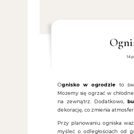
Ogni
14 p
Ognisko w ogrodzie
to świ
Możemy się ogrzać w chłodne wi
na zewnątrz. Dodatkowo,
bu
dekorację, co zmienia atmosfe
Przy planowaniu ogniska ważn
myśleć o odległościach od gr