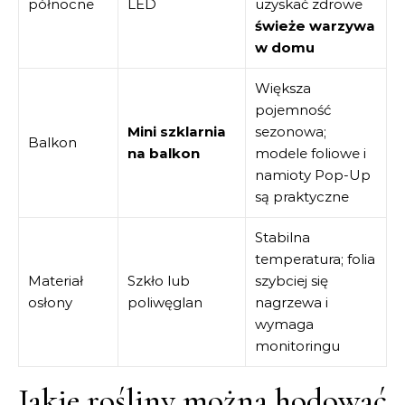
północne
LED
uzyskać zdrowe
świeże warzywa
w domu
Większa
pojemność
Mini szklarnia
sezonowa;
Balkon
na balkon
modele foliowe i
namioty Pop-Up
są praktyczne
Stabilna
temperatura; folia
Materiał
Szkło lub
szybciej się
osłony
poliwęglan
nagrzewa i
wymaga
monitoringu
Jakie rośliny można hodować