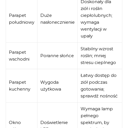
Doskonały dla
ziół i roślin
Parapet
Duże
ciepłolubnych;
południowy
nasłonecznienie
wymaga
wentylacji w
upały
Stabilny wzrost
Parapet
Poranne słońce
roślin; mniej
wschodni
stresu cieplnego
Łatwy dostęp do
Parapet
Wygoda
ziół podczas
kuchenny
użytkowa
gotowania;
sprawdź nośność
Wymaga lamp
pełnego
Okno
Doświetlenie
spektrum, by