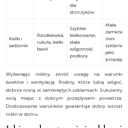
dla
storczyków
Mała
Szybkie
zamknięta
Rzodkiewka,
kiełkowanie,
Kiełki i
mini
rukola, kiełki
stała
sadzonki
szklarnia
fasoli
wilgotność
jako
podłoża
propagat
Wybierając rośliny, zwróć uwagę na warunki
świetlne i wentylację. Rośliny, które lubią wilgoć,
dobrze rosną w zamkniętych szklarniach. Sukulenty
wolą miejsc z dobrym przepływem powietrza.
Dostosowanie warunków gwarantuje dobry wzrost
roślin w domu.