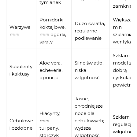
tymianek
zamknięta
Pomidorki
Większa
Dużo światła,
Warzywa
koktajlowe,
mini
regularne
mini
mini ogórki,
szklarnia z
podlewanie
sałaty
wentylacj
Szklarnio
Aloe vera,
Silne światło,
model z
Sukulenty
echeveria,
niska
dobrą
i kaktusy
opuncja
wilgotność
cyrkulacją
powietrza
Jasne,
chłodniejsze
Hiacynty,
noce dla
Szklarnia z
Cebulowe
mini
cebulowych;
regulacją
i ozdobne
tulipany,
wyższa
wilgotnośc
storczyki
wilgotność