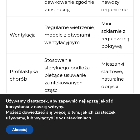
dawkowanie zgodnie
nawozy
z instrukcją
organiczne
Mini
Regularne wietrzenie;
szklarnie z
Wentylacja
modele z otworami
regulowaną
wentylacyjnymi
pokrywą
Stosowanie
Mieszanki
sterylnego podłoża;
Profilaktyka
startowe,
bieżące usuwanie
chorób
naturalne
zainfekowanych
opryski
części
Używamy ciasteczek, aby zapewnić najlepszą jakość
Dezynfekcja po
korzystania z naszej witryny.
Higiena
użyciu;
Fiskars,
Możesz dowiedzieć się więcej o tym, jakich ciasteczek
używamy, lub wyłączyć je w
ustawieniach
.
narzędzi
przechowywanie w
Gardena
suchym miejscu
Akceptuj