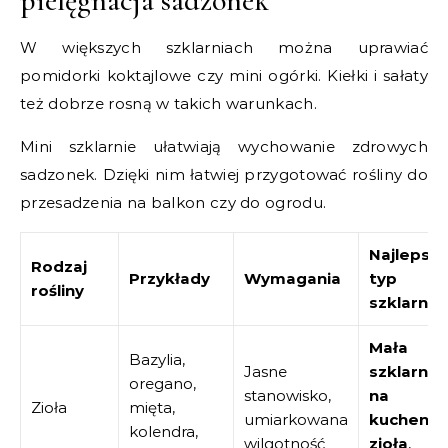
pielęgnacja sadzonek
W większych szklarniach można uprawiać
pomidorki koktajlowe czy mini ogórki. Kiełki i sałaty
też dobrze rosną w takich warunkach.
Mini szklarnie ułatwiają wychowanie zdrowych
sadzonek. Dzięki nim łatwiej przygotować rośliny do
przesadzenia na balkon czy do ogrodu.
Najlepszy
Rodzaj
Przykłady
Wymagania
typ
rośliny
szklarni
Mała
Bazylia,
Jasne
szklarnia
oregano,
stanowisko,
na
Zioła
mięta,
umiarkowana
kuchenn
kolendra,
wilgotność
zioła
,