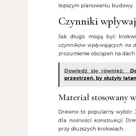
lepszym planowaniu budowy.
Czynniki wpływaj
Jak długo mogą być krokwi
czynników wpływających na d
zrozumienie obciążeń na dach 
Dowiedź się również:
D
przestrzeń, by służyły lata
Materiał stosowany 
Drewno to popularny wybór. J
dla
nośności konstrukcji
. Dr
przy dłuższych krokwiach.