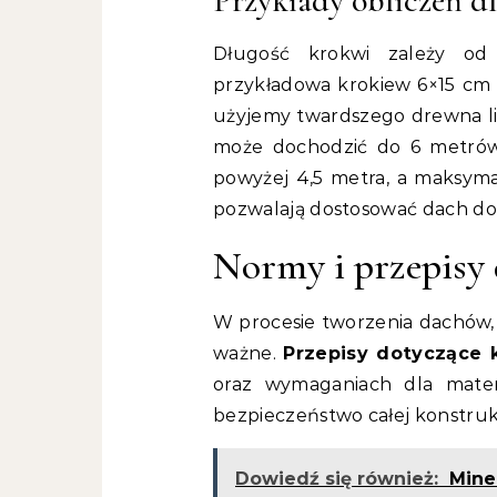
Przykłady obliczeń d
Długość krokwi zależy od 
przykładowa krokiew 6×15 cm 
użyjemy twardszego drewna liś
może dochodzić do 6 metrów
powyżej 4,5 metra, a maksyma
pozwalają dostosować dach do
Normy i przepisy
W procesie tworzenia dachów,
ważne.
Przepisy dotyczące 
oraz wymaganiach dla mater
bezpieczeństwo całej konstruk
Dowiedź się również:
Minec