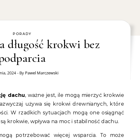
PORADY
 długość krokwi bez
podparcia
nia, 2024
- By
Pawel Marczewski
cję dachu
, ważne jest, ile mogą mierzyć krokwie
azwyczaj używa się krokwi drewnianych, które
ści. W rzadkich sytuacjach mogą one osiągnąć
 są krokwie, wpływa na moc i stabilność dachu.
 mogą potrzebować więcej wsparcia. To może