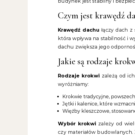
budynek jest stabilny i bezpiec
Czym jest krawędź d
Krawędź dachu
łączy dach z 
która wpływa na stabilność i 
dachu zwiększa jego odpornoś
Jakie są rodzaje krok
Rodzaje krokwi
zależą od ic
wyróżniamy:
Krokwie tradycyjne, powszec
Jętki i kalenice, które wzmacn
Więźby kleszczowe, stosowane
Wybór krokwi
zależy od wiel
czy materiałów budowlanych.