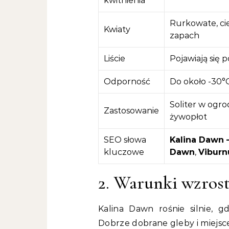
kwitnienia
Rurkowate, ci
Kwiaty
zapach
Liście
Pojawiają się 
Odporność
Do około -30°C
Soliter w ogro
Zastosowanie
żywopłot
SEO słowa
Kalina Dawn –
kluczowe
Dawn
,
Vibur
2. Warunki wzros
Kalina Dawn rośnie silnie, 
Dobrze dobrane gleby i miejsce