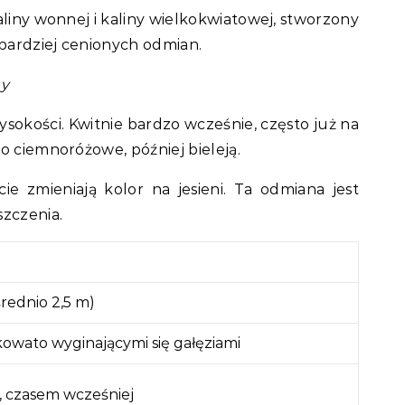
aliny wonnej i kaliny wielkokwiatowej, stworzony
jbardziej cenionych odmian.
ny
sokości. Kwitnie bardzo wcześnie, często już na
o ciemnoróżowe, później bieleją.
cie zmieniają kolor na jesieni. Ta odmiana jest
szczenia.
rednio 2,5 m)
łukowato wyginającymi się gałęziami
, czasem wcześniej