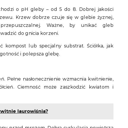
i chodzi o pH gleby – od 5 do 8. Dobrej jakości
zewu. Krzew dobrze czuje się w glebie żyznej,
 przepuszczalnej. Ważne, by unikać gleb
wadzić do gnicia korzeni.
 kompost lub specjalny substrat. Ściółka, jak
lgotność i polepsza glebę.
ień. Pełne nasłonecznienie wzmacnia kwitnienie,
półcień. Ciemność może zaszkodzić kwiatom i
kwitnie laurowiśnia?
ony przed mrozem. Dobra cyrkulacja powietrza