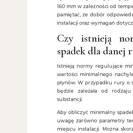
160 mm w zależności od temper
pamiętać, że dobór odpowiedn
instalacji oraz wymagań dotyc
Czy istnieją no
spadek dla danej r
Istnieją normy regulujące min
wartości minimalnego nachyl
płynów. W przypadku rury o 
będzie zależała od rodzaj
substancji.
Aby obliczyć minimalny spadek
uwagę zarówno parametry tec
miejscu instalacji. Można sko