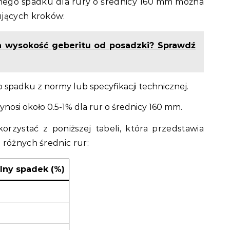
nego spadku dla rury o średnicy 160 mm można
ujących kroków:
a wysokość geberitu od posadzki? Sprawdź
spadku z normy lub specyfikacji technicznej.
osi około 0.5-1% dla rur o średnicy 160 mm.
rzystać z poniższej tabeli, która przedstawia
 różnych średnic rur:
lny spadek (%)