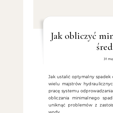
Jak obliczyć mi
śre
31 maj
Jak ustalić optymalny spadek dla rury o średnicy 160 mm? To pytanie nurtuje
wielu majstrów hydrauliczny
pracę systemu odprowadzania 
obliczania minimalnego spad
uniknąć problemów z zastoi
wody.