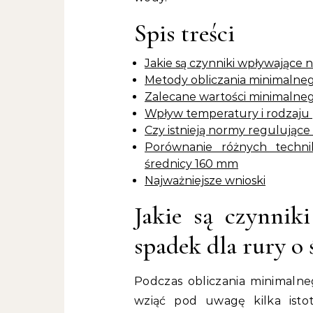
Spis treści
Jakie są czynniki wpływające 
Metody obliczania minimalneg
Zalecane wartości minimalneg
Wpływ temperatury i rodzaju
Czy istnieją normy regulujące
Porównanie różnych techni
średnicy 160 mm
Najważniejsze wnioski
Jakie są czynnik
spadek dla rury o
Podczas obliczania minimaln
wziąć pod uwagę kilka isto