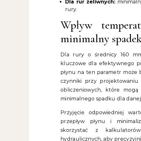
Dla rur żeliwnych:
minimalny
rury.
Wpływ temperat
minimalny spade
Dla rury o średnicy 160 m
kluczowe dla efektywnego pr
płynu na ten parametr może b
czynniki przy projektowaniu
obliczeniowych, które mogą
minimalnego spadku dla danej 
Przyjęcie odpowiedniej war
przepływ płynu i minimali
skorzystać z kalkulator
hydraulicznych, aby precyzyjni