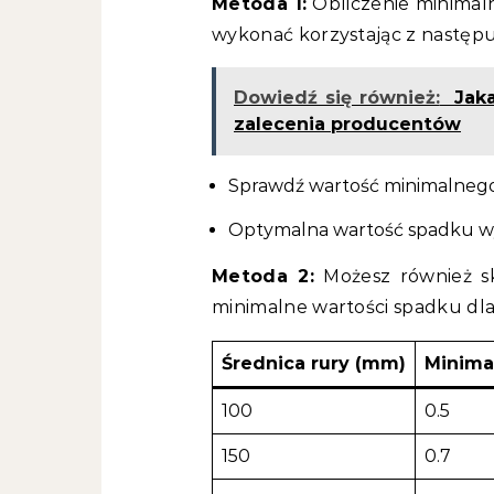
Metoda 1:
Obliczenie minimal
wykonać korzystając z następ
Dowiedź się również:
Jak
zalecenia producentów
Sprawdź wartość minimalnego 
Optymalna wartość spadku wyn
Metoda 2:
Możesz również sko
minimalne wartości spadku dla
Średnica rury (mm)
Minima
100
0.5
150
0.7