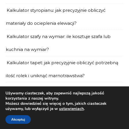
Kalkulator styropianu: jak precyzyjnie obliczyć
materiały do ocieplenia elewacji?
Kalkulator szafy na wymiar: ile kosztuje szafa lub
kuchnia na wymiar?
Kalkulator tapet: jak precyzyjnie obliczyć potrzebną
ilość rolek i uniknąć marnotrawstwa?
Kalkulator ziemi: ile materiału zamówić, by ogród
Używamy ciasteczek, aby zapewnić najlepszą jakość
korzystania z naszej witryny.
rozkwitł?
Możesz dowiedzieć się więcej o tym, jakich ciasteczek
używamy, lub wyłączyć je w
ustawieniach
.
Kalkulatory budowlane i przeliczniki – pełna lista
Akceptuj
narzędzi