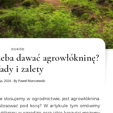
OGRÓD
zeba dawać agrowłókninę?
dy i zalety
a, 2024
- By
Pawel Marczewski
 stosować pod korą? W artykule tym omówimy
włókniny w ogrodzie oraz jakie korzyści możemy