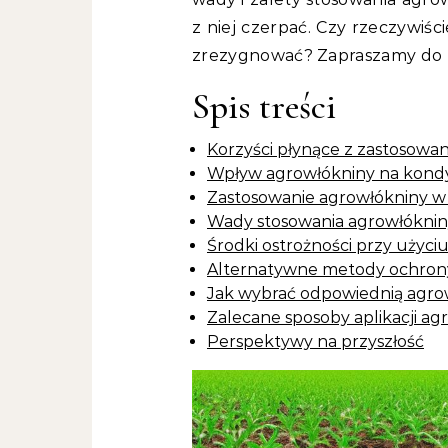
z niej czerpać. Czy rzeczywiśc
zrezygnować? Zapraszamy do l
Spis treści
Korzyści płynące z zastosowa
Wpływ agrowłókniny na kondyc
Zastosowanie agrowłókniny 
Wady stosowania agrowłóknin
Środki ostrożności przy użyci
Alternatywne metody ochrony
Jak wybrać odpowiednią agro
Zalecane sposoby aplikacji a
Perspektywy na przyszłość