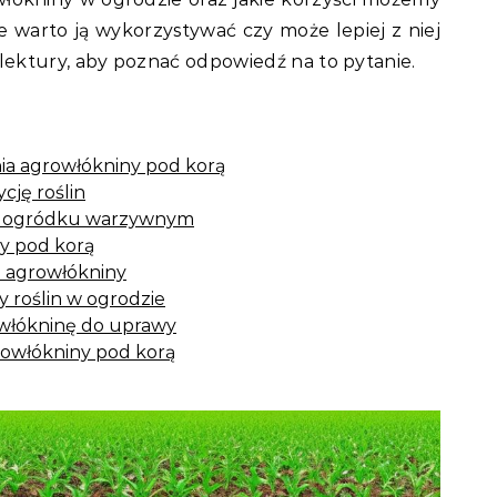
ie warto ją wykorzystywać czy może lepiej z niej
ektury, aby poznać odpowiedź na to pytanie.
nia agrowłókniny pod korą
ję roślin
w ogródku warzywnym
y pod korą
u agrowłókniny
 roślin w ogrodzie
włókninę do uprawy
growłókniny pod korą