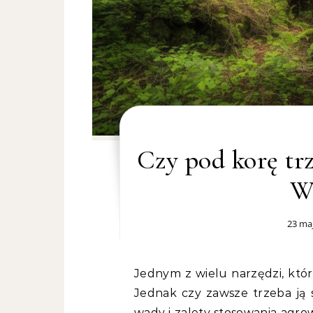
Czy pod korę tr
Wa
23 maj
Jednym z wielu narzędzi, które stosujemy w ogrodnictwie, jest agrowłóknina.
Jednak czy zawsze trzeba ją
wady i zalety stosowania agro