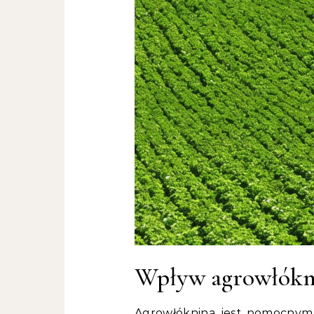
Wpływ agrowłókni
Agrowłóknina jest pomocnym 