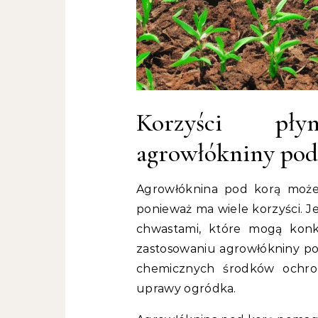
Korzyści pły
agrowłókniny pod
Agrowłóknina pod korą moż
ponieważ ma wiele korzyści. J
chwastami, które mogą konk
zastosowaniu agrowłókniny pod
chemicznych środków ochrony
uprawy ogródka.