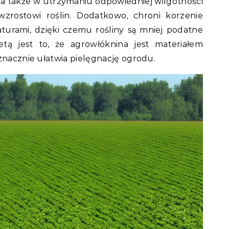
 także w utrzymaniu odpowiedniej wilgotności
wzrostowi roślin. Dodatkowo, chroni korzenie
urami, dzięki czemu rośliny są mniej podatne
etą jest to, że agrowłóknina jest materiałem
znacznie ułatwia pielęgnację ogrodu.